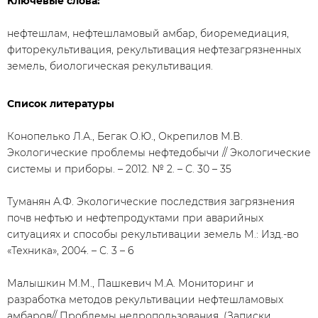
Ключевые слова:
нефтешлам, нефтешламовый амбар, биоремедиация,
фиторекультивация, рекультивация нефтезагрязненных
земель, биологическая рекультивация.
Список литературы
Конопелько Л.А., Бегак О.Ю., Окрепилов М.В.
Экологические проблемы нефтедобычи // Экологические
системы и приборы. – 2012. № 2. – С. 30 – 35
Туманян А.Ф. Экологические последствия загрязнения
почв нефтью и нефтепродуктами при аварийных
ситуациях и способы рекультивации земель М.: Изд.-во
«Техника», 2004. – С. 3 – 6
Малышкин М.М., Пашкевич М.А. Мониторинг и
разработка методов рекультивации нефтешламовых
амбаров// Проблемы недропользования. (Записки