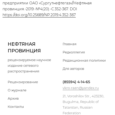
предприятии ОАО «Сургутнефтегаз»//Нефтяная
провинция.-2019.-№4(20).-С.352-367. DOI
https://doi.org/10.25689/NP.2019.4.352-367
НЕФТЯНАЯ
Главная
ПРОВИНЦИЯ
Редколлегия
рецензируемое научное
Редакционная политики
издание сетевого
Для авторов
распространения
(85594) 4-14-65
Рецензирование
vkro-raen@yandex.ru
О журнале
21, Voroshilov Str., 423230,
Архив
Bugulma, Republic of
Контакты
Tatarstan, Russian
Federation