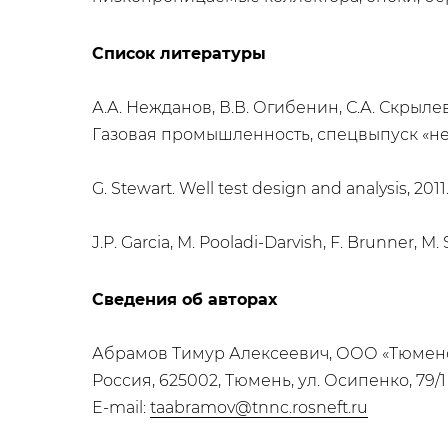
Список литературы
А.А. Нежданов, В.В. Огибенин, С.А. Скрыл
Газовая промышленность, спецвыпуск «нетра
G. Stewart. Well test design and analysis, 2011.
J.P. Garcia, M. Pooladi-Darvish, F. Brunner, M.
Сведения об авторах
Абрамов Тимур Алексеевич, ООО «Тюмен
Россия, 625002, Тюмень, ул. Осипенко, 79/1
E-mail:
taabramov@tnnc.rosneft.ru