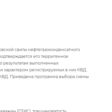
овской свиты нефтегазоконденсатного
подтверждается его терригенное
по результатам выполненных
и характером регистрируемых в них КВД.
КВД. Приведена программа выбора схемы
кважин (ГДИС), трещиноватость.