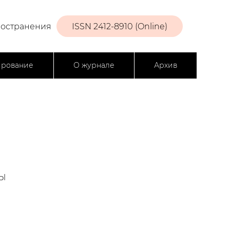
ространения
ISSN 2412-8910 (Online)
ирование
О журнале
Архив
Ы