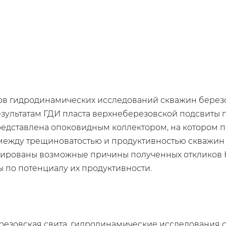
ов гидродинамических исследований скважин берез
зультатам ГДИ пласта верхнеберезовской подсвиты 
едставлена опоковидным коллектором, на котором 
ежду трещиноватостью и продуктивностью скважин 
зированы возможные причины полученных откликов 
 по потенциалу их продуктивности.
резовская свита, гидродинамические исследования с