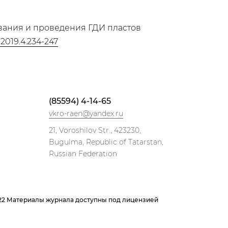
рования и проведения ГДИ пластов
.2019.4.234-247
(85594) 4-14-65
vkro-raen@yandex.ru
21, Voroshilov Str., 423230,
Bugulma, Republic of Tatarstan,
Russian Federation
022 Материалы журнала доступны под лицензией