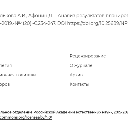
 Тюлькова А.И., Афонин Д.Г. Анализ результатов плани
019.-№4(20).-С.234-247. DOI
https://doi.org/10.25689/NP
Рецензирование
легия
О журнале
ионная политики
Архив
торов
Контакты
льное отделение Российской Академии естественных наук», 2015-2
vecommons.org/licenses/by/4.0/