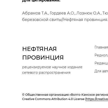
Для цитирования:
Абрамов Т.А., Гордеев А.О., Лознюк О.А.,
березовской свиты//Нефтяная провинция.-2
Главная
НЕФТЯНАЯ
Редкол
ПРОВИНЦИЯ
Редакц
рецензируемое научное издание
Для ав
сетевого распространения
© Общественная организация «Волго-Камское региона
Creative Commons Attribution 4.0 License (
https://creati