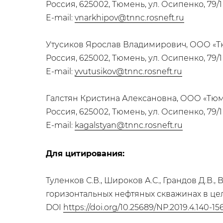
Россия, 625002, Тюмень, ул. Осипенко, 79/1
E-mail:
vnarkhipov@tnnc.rosneft.ru
Утусиков Ярослав Владимирович, ООО «Т
Россия, 625002, Тюмень, ул. Осипенко, 79/1
E-mail:
yvutusikov@tnnc.rosneft.ru
Галстян Кристина Алексановна, ООО «Тю
Россия, 625002, Тюмень, ул. Осипенко, 79/1
E-mail:
kagalstyan@tnnc.rosneft.ru
Для цитирования:
Туленков С.В., Широков А.С., Грандов Д.В.,
горизонтальных нефтяных скважинах в цел
DOI
https://doi.org/10.25689/NP.2019.4.140-15