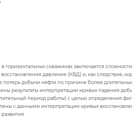
6
в горизонтальных скважинах заключается сложности
осстановления давления (КВД) и, как следствие, ко
е потерь добычи нефти по причине более длительных 
влены результаты интерпретации кривых падения до
 длительный период работы) с целью определения фи
влены с данными интерпретации кривых восстановле
 развития.