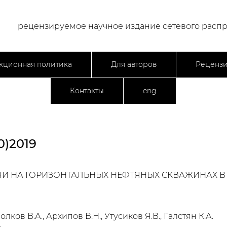
рецензируемое научное издание сетевого расп
кционная политика
Для авторов
Реценз
Контакты
eng
)2019
И НА ГОРИЗОНТАЛЬНЫХ НЕФТЯНЫХ СКВАЖИНАХ В
олков В.А., Архипов В.Н., Утусиков Я.В., Галстян К.А.