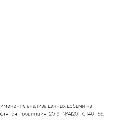
А. Применение анализа данных добычи на
яная провинция.-2019.-№4(20).-С.140-156.