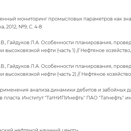
еменный мониторинг промысловых параметров как зн
 2012, №9, С. 4-8
 К.В., Гайдуков Л.А. Особенности планирования, пров
ысоковязкой нефти (часть 1) // Нефтяное хозяйство, 
 К.В., Гайдуков Л.А. Особенности планирования, пров
ысоковязкой нефти (часть 2) // Нефтяное хозяйство, 
применения анализа динамики дебитов и забойных д
пласта. Институт "ТатНИПИнефть" ПАО "Татнефть" им
нский нефтяной научный центр»