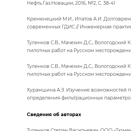
Нефть.Газ.Новации, 2016, №2, С. 38-41
Кременецкий М.И., Ипатов А.И. Долговр
современных ГДИС // Инженерная практика,
Туленков С.В., Мачехин Д.С., Вологодский
пилотных работ на Русском месторождении в
Туленков С.В., Мачехин Д.С., Вологодский
пилотных работ на Русском месторождении в
Хурамшина А.З. Изучение возможностей 
определения фильтрационных параметров 
Сведения об авторах
Туленков Степан Васильевич, ООО «Тюме