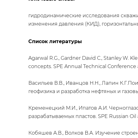
гидродинамические исследования скважин
изменения давления (КИД), горизонтальн
Список литературы
Agarwal R.G., Gardner David C., Stanley W. K
concepts. SPE Annual Technical Conference a
Васильев В.В., Иванцов Н.Н., Лапин К.Г.
геофизика и разработка нефтяных и газовы
Кременецкий М.И., Ипатов А.И. Черногла
разрабатываемых пластов. SPE Russian Oil a
Кобяшев А.В., Волков В.А. Изучение стр