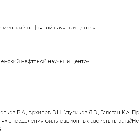
юменский нефтяной научный центр»
менский нефтяной научный центр»
 Волков В.А., Архипов В.Н., Утусиков Я.В., Галстян К.
ях определения фильтрационных свойств пласта//Нефт
6