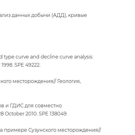
ализ данных добычи (АДД), кривые
d type curve and decline curve analysis
 1998. SPE 49222.
кого месторождения// Геология,
ов и ГДИС для совместно
28 October 2010. SPE 138049
на примере Сузунского месторождения//