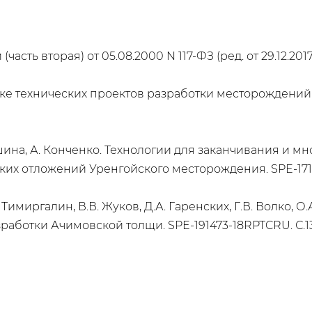
ь вторая) от 05.08.2000 N 117-ФЗ (ред. от 29.12.2017),
ке технических проектов разработки месторождени
нюшина, А. Конченко. Технологии для заканчивания и 
х отложений Уренгойского месторождения. SPE-17127
А. Тимиргалин, В.В. Жуков, Д.А. Гаренских, Г.В. Волко,
аботки Ачимовской толщи. SPE-191473-18RPTCRU. С.13