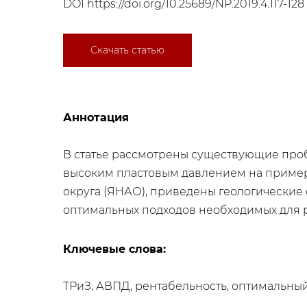
DOI
https://doi.org/10.25689/NP.2019.4.117-128
Скачать статью
Аннотация
В статье рассмотрены существующие проб
высоким пластовым давлением на пример
округа (ЯНАО), приведены геологические
оптимальных подходов необходимых для р
Ключевые слова:
ТРиЗ, АВПД, рентабельность, оптимальный