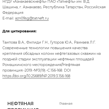
НГДУ «Азнакаевскнефть» ПАО «Татнефть» им. В.Д.
Шашина, г. Азнакаево, Республика Татарстан, Российская
Федерация
E-mail:
azn09sg@tatneft.ru
Для цитирования:
Таипова В.А., Филиди Г.Н., Гуторов Ю.А., Рахмаев Л.Г.
Современные технологии повышения качества
крепления обсадных колонн нефтегазовых скважин на
поздней стадии эксплуатации нефтяных площадей
Ромашкинского месторождения//Нефтяная
провинция.-2019.-№3(19).-С.156-168. DOI
https://doi.org/10.25689/NP.2019.3.156-168
НЕФТЯНАЯ
Главная