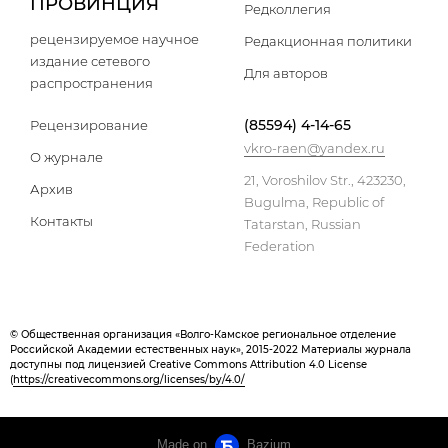
ПРОВИНЦИЯ
Редколлегия
рецензируемое научное
Редакционная политики
издание сетевого
Для авторов
распространения
(85594) 4-14-65
Рецензирование
vkro-raen@yandex.ru
О журнале
21, Voroshilov Str., 423230,
Архив
Bugulma, Republic of
Контакты
Tatarstan, Russian
Federation
© Общественная организация «Волго-Камское региональное отделение
Российской Академии естественных наук», 2015-2022 Материалы журнала
доступны под лицензией Creative Commons Attribution 4.0 License
(
https://creativecommons.org/licenses/by/4.0/
Made on
Bazium