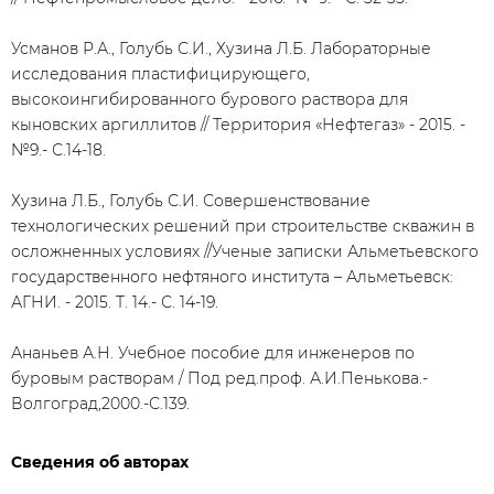
Усманов Р.А., Голубь С.И., Хузина Л.Б. Лабораторные
исследования пластифицирующего,
высокоингибированного бурового раствора для
кыновских аргиллитов // Территория «Нефтегаз» - 2015. -
№9.- С.14-18.
Хузина Л.Б., Голубь С.И. Совершенствование
технологических решений при строительстве скважин в
осложненных условиях //Ученые записки Альметьевского
государственного нефтяного института – Альметьевск:
АГНИ. - 2015. Т. 14.- С. 14-19.
Ананьев А.Н. Учебное пособие для инженеров по
буровым растворам / Под ред.проф. А.И.Пенькова.-
Волгоград,2000.-С.139.
Сведения об авторах