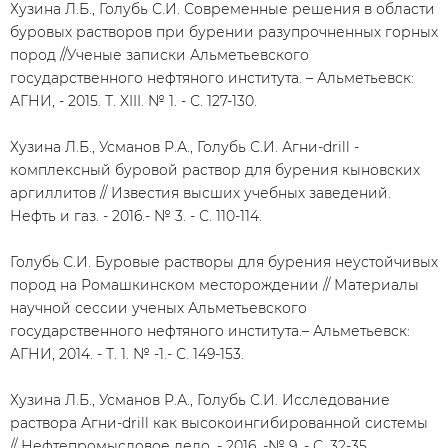
Хузина Л.Б., Голубь С.И. Современные решения в области
буровых растворов при бурении разупрочненных горных
пород //Ученые записки Альметьевского
государственного нефтяного института. – Альметьевск:
АГНИ, - 2015. Т. XIII. № 1. - С. 127-130.
Хузина Л.Б., Усманов Р.А., Голубь С.И. Агни-drill -
комплексный буровой раствор для бурения кыновских
аргиллитов // Известия высших учебных заведений.
Нефть и газ. - 2016.- № 3. - С. 110-114.
Голубь С.И. Буровые растворы для бурения неустойчивых
пород на Ромашкинском месторождении // Материалы
научной сессии ученых Альметьевского
государственного нефтяного института.– Альметьевск:
АГНИ, 2014. - Т. 1. № -1.- С. 149-153.
Хузина Л.Б., Усманов Р.А., Голубь С.И. Исследование
раствора Агни-drill как высокоингибированной системы
// Нефтепромысловое дело. - 2016. -№ 9. - С. 32-35.