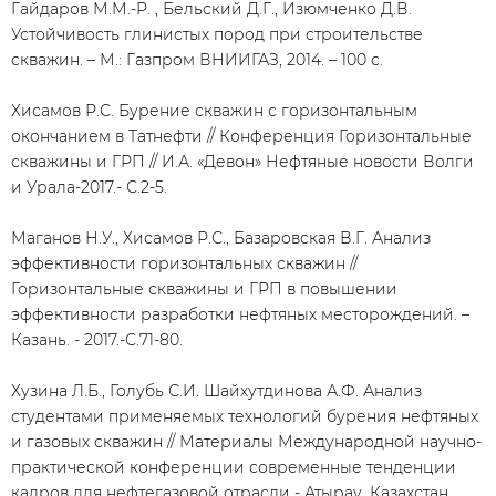
Гайдаров М.М.-Р. , Бельский Д.Г., Изюмченко Д.В.
Устойчивость глинистых пород при строительстве
скважин. – М.: Газпром ВНИИГАЗ, 2014. – 100 с.
Хисамов Р.С. Бурение скважин с горизонтальным
окончанием в Татнефти // Конференция Горизонтальные
скважины и ГРП // И.А. «Девон» Нефтяные новости Волги
и Урала-2017.- С.2-5.
Маганов Н.У., Хисамов Р.С., Базаровская В.Г. Анализ
эффективности горизонтальных скважин //
Горизонтальные скважины и ГРП в повышении
эффективности разработки нефтяных месторождений. –
Казань. - 2017.-С.71-80.
Хузина Л.Б., Голубь С.И. Шайхутдинова А.Ф. Анализ
студентами применяемых технологий бурения нефтяных
и газовых скважин // Материалы Международной научно-
практической конференции современные тенденции
кадров для нефтегазовой отрасли - Атырау, Казахстан