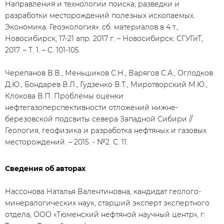
Направления и технологии поиска, разведки и
разработки месторождений полезных ископаемых.
Экономика. Геоэкология»: сб. материалов в 4 т.,
Новосибирск, 17-21 апр. 2017 г. – Новосибирск: СГУГиТ,
2017. – Т. 1. – С. 101-105.
Черепанов В.В., Меньшиков С.Н., Варягов С.А., Оглодков
Д.Ю., Бондарев В.Л., Гудзенко В.Т., Миротворский М.Ю.,
Клокова В.П. Проблемы оценки
нефтегазоперспективности отложений нижне-
березовской подсвиты севера Западной Сибири //
Геология, геофизика и разработка нефтяных и газовых
месторождений. – 2015. - №2. С. 11.
Сведения об авторах
Нассонова Наталья Валентиновна, кандидат геолого-
минералогических наук, старший эксперт экспертного
отдела, ООО «Тюменский нефтяной научный центр», г.