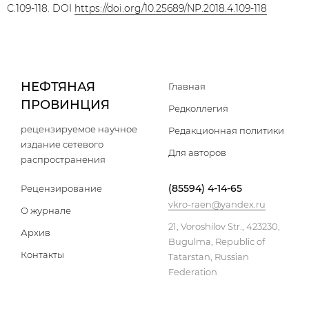
С.109-118. DOI
https://doi.org/10.25689/NP.2018.4.109-118
НЕФТЯНАЯ
Главная
ПРОВИНЦИЯ
Редколлегия
рецензируемое научное
Редакционная политики
издание сетевого
Для авторов
распространения
(85594) 4-14-65
Рецензирование
vkro-raen@yandex.ru
О журнале
21, Voroshilov Str., 423230,
Архив
Bugulma, Republic of
Контакты
Tatarstan, Russian
Federation