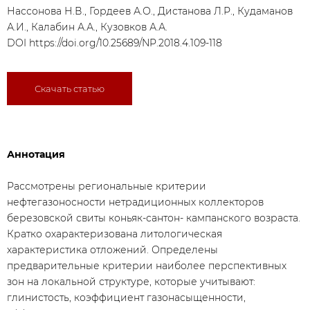
Нассонова Н.В., Гордеев А.О., Дистанова Л.Р., Кудаманов
А.И., Калабин А.А., Кузовков А.А.
DOI
https://doi.org/10.25689/NP.2018.4.109-118
Скачать статью
Аннотация
Рассмотрены региональные критерии
нефтегазоносности нетрадиционных коллекторов
березовской свиты коньяк-сантон- кампанского возраста.
Кратко охарактеризована литологическая
характеристика отложений. Определены
предварительные критерии наиболее перспективных
зон на локальной структуре, которые учитывают:
глинистость, коэффициент газонасыщенности,