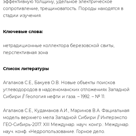
эффективную толщину, удельное электрическое
сопротивление, трещиноватость. Породы находятся в
стадии изучения.
Ключевые слова:
нетрадиционные коллектора березовской свиты,
перспективная зона
Список литературы
Агалаков С.Е., Бакуев О.В. Новые объекты поисков
углеводородов в надсеноманских отложениях Западной
Сибири // Геология нефти и газа. – 1992. – № 11.
Агалаков С.Е., Кудаманов А.И., Маринов В.А. Фациальная
модель верхнего мела Западной Сибири // Интерэкспо
ГЕО-Сибирь-2017. XIII Междунар. науч. конгр.: Междунар.
науч. конф. «Недропользование. Горное дело.