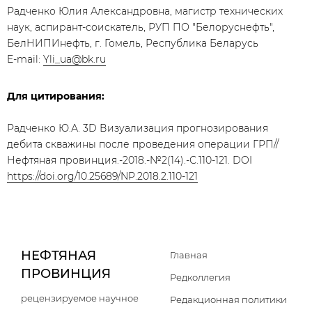
Радченко Юлия Александровна, магистр технических
наук, аспирант-соискатель, РУП ПО "Белоруснефть",
БелНИПИнефть, г. Гомель, Республика Беларусь
E-mail:
Yli_ua@bk.ru
Для цитирования:
Радченко Ю.А. 3D Визуализация прогнозирования
дебита скважины после проведения операции ГРП//
Нефтяная провинция.-2018.-№2(14).-С.110-121. DOI
https://doi.org/10.25689/NP.2018.2.110-121
НЕФТЯНАЯ
Главная
ПРОВИНЦИЯ
Редколлегия
рецензируемое научное
Редакционная политики