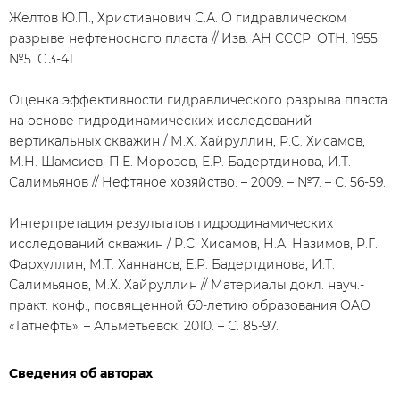
Желтов Ю.П., Христианович С.А. О гидравлическом
разрыве нефтеносного пласта // Изв. АН СССР. ОТН. 1955.
№5. С.3-41.
Оценка эффективности гидравлического разрыва пласта
на основе гидродинамических исследований
вертикальных скважин / М.Х. Хайруллин, Р.С. Хисамов,
М.Н. Шамсиев, П.Е. Морозов, Е.Р. Бадертдинова, И.Т.
Салимьянов // Нефтяное хозяйство. – 2009. – №7. – С. 56-59.
Интерпретация результатов гидродинамических
исследований скважин / Р.С. Хисамов, Н.А. Назимов, Р.Г.
Фархуллин, М.Т. Ханнанов, Е.Р. Бадертдинова, И.Т.
Салимьянов, М.Х. Хайруллин // Материалы докл. науч.-
практ. конф., посвященной 60-летию образования ОАО
«Татнефть». – Альметьевск, 2010. – С. 85-97.
Сведения об авторах