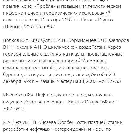
практич.конф. «Проблемы повышения геологической
информативности геофизических исследований
скважин, Казань, 13 ноября 2007 г. – Казань: Изд-во
«Плутон», 2007. С.64-80.?
Волков Ю.А., Файзуллин И.Н., Кормильцев Ю.В., Федоров
В.Н., Чекелин А.Н. О циклическом воздействии через
горизонтальные скважины на пласты, представленные
различными типами коллекторов // Материалы
семинарадискуссии «Горизонтальные скважины:
бурение, эксплуатация, исследование», Актюба, 2-3
декабря 1999 г. – Казань: МастерЛайн, 2000. – с. 123-130.
Муслимов Р.Х. Нефтеотдача: прошлое, настоящее,
будущее: Учебное пособие. – Казань: Изд-во: «Фэн» -
2012.-664с.
И.А. Дьячук, Е.В. Князева. Особенности поздней стадии
разработки нефтяных месторождений и меры по