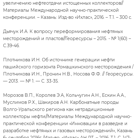
увеличению нефтеотдачи истощенных коллекторов//
Материалы Международной научно-практической
конференции. – Казань: Изд-во «Ихлас», 2016. – Т.1. – 300 с.
Дьячук И.А. К вопросу переформирования нефтяных
месторождений и пластов//Георесурсы – 2015. - № 1(60) –
С.39-46.
Плотникова И.Н. Об источнике генерации нефти
пашийского горизонта Ромашкинского месторождения /
Плотникова И.Н., Пронин Н.В., Носова Ф.Ф. // Георесурсы.
— 2013. — № 1. — С. 33-35.
Морозов В.П., Королев Э.А, Кольчугин А.Н., Ескин А.А.,
Муслимов Р.Х., Шакиров А.Н. Карбонатные породы
Волго-Уральского региона как нетрадиционные
коллекторы нефти//Материалы Международной научно-
практической конференции «Инновации в разведке и
разработке нефтяных и газовых месторождений», Казань
6- сентября 2016г./Изд-во: «Ихлас» АН РТ. – 2016. Т.1. С. 147-