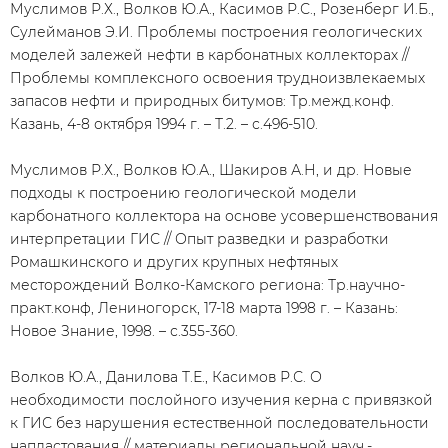
Муслимов Р.Х., Волков Ю.А., Касимов Р.С., Розенберг И.Б.,
Сулейманов Э.И. Проблемы построения геологических
моделей залежей нефти в карбонатных коллекторах //
Проблемы комплексного освоения трудноизвлекаемых
запасов нефти и природных битумов: Тр.межд.конф.
Казань, 4-8 октября 1994 г. – Т.2. – с.496-510.
Муслимов Р.Х., Волков Ю.А., Шакиров А.Н, и др. Новые
подходы к построению геологической модели
карбонатного коллектора на основе усовершенствования
интерпретации ГИС // Опыт разведки и разработки
Ромашкинского и других крупных нефтяных
месторождений Волко-Камского региона: Тр.научно-
практ.конф, Лениногорск, 17-18 марта 1998 г. – Казань:
Новое Знание, 1998. – с.355-360.
Волков Ю.А., Данилова Т.Е., Касимов Р.С. О
необходимости послойного изучения керна с привязкой
к ГИС без нарушения естественной последовательности
напластования // материалы региональной науч.-