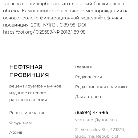
запасов нефти карбонатных отложений башкирского
объекта Камышлинского нефтяного месторождения на
основе геолого-фильтрационной модели//Нефтяная
провинция.-2018.-№1(13).-С.89-98. DOI
https://doi.org/10.25689/NP.2018.1.89-98
НЕФТЯНАЯ
Главная
ПРОВИНЦИЯ
Редколлегия
рецензируемое научное
Редакционная политики
издание сетевого
Для авторов
распространения
(85594) 4-14-65
Рецензирование
vkro-raen@yandex.ru
О журнале
21, Voroshilov Str., 423230,
Архив
Bugulma, Republic of