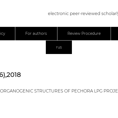
electronic peer-reviewed scholarl
icy
For authors
Review Procedure
rus
6),2018
ORGANOGENIC STRUCTURES OF PECHORA LPG PROJE