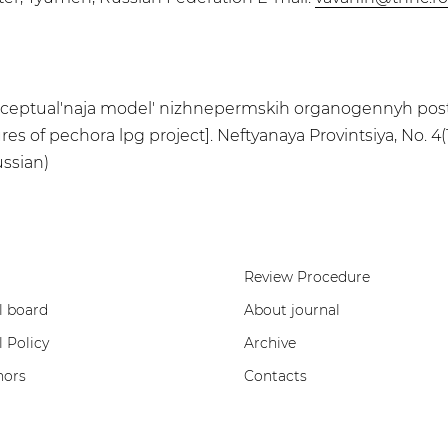
Konceptual'naja model' nizhnepermskih organogennyh pos
 of pechora lpg project]. Neftyanaya Provintsiya, No. 4(16
ussian)
Review Procedure
l board
About journal
l Policy
Archive
hors
Contacts