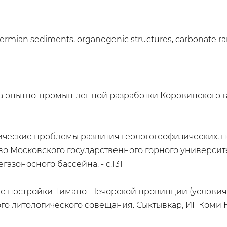
Permian sediments, organogenic structures, carbonate r
схема опытно-промышленной разработки Коровинского
хнические проблемы развития геологогеофизических,
тво Московского государственного горного университе
азоносного бассейна. - с.131
ные постройки Тимано-Печорской провинции (условия
 литологического совещания. Сыктывкар, ИГ Коми НЦ 