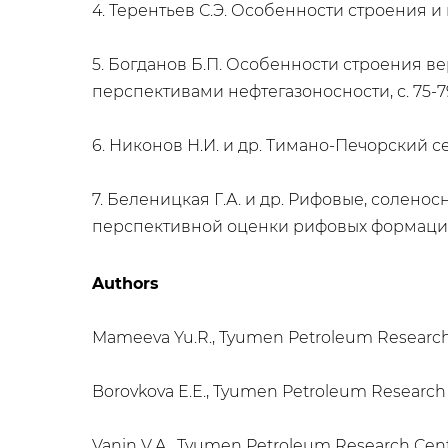
4. Терентьев С.Э. Особенности строения и
5. Богданов Б.П. Особенности строения 
перспективами нефтегазоносности, с. 75-7
6. Никонов Н.И. и др. Тимано-Печорский се
7. Беленицкая Г.А. и др. Рифовые, соленос
перспективной оценки рифовых формаций
Authors
Mameeva Yu.R., Tyumen Petroleum Research 
Borovkova E.E., Tyumen Petroleum Research 
Vanin V.A., Tyumen Petroleum Research Cent