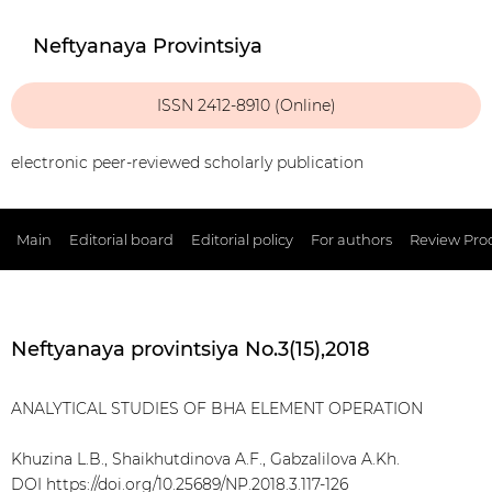
Neftyanaya Provintsiya
ISSN 2412-8910 (Online)
electronic peer-reviewed scholarly publication
Main
Editorial board
Editorial policy
For authors
Review Pro
Neftyanaya provintsiya No.3(15),2018
ANALYTICAL STUDIES OF BHA ELEMENT OPERATION
Khuzina L.B., Shaikhutdinova A.F., Gabzalilova A.Kh.
DOI
https://doi.org/10.25689/NP.2018.3.117-126