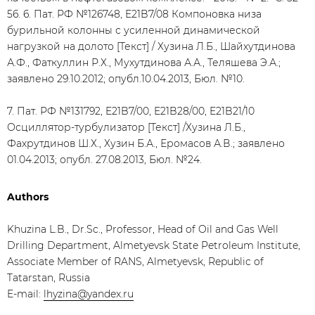
56. 6. Пат. РФ №126748, E21B7/08 Компоновка низа
бурильной колонны с усиленной динамической
нагрузкой на долото [Текст] / Хузина Л.Б., Шайхутдинова
А.Ф., Фаткуллин Р.Х., Мухутдинова А.А., Теляшева Э.А.;
заявлено 29.10.2012; опубл.10.04.2013, Бюл. №10.
7. Пат. РФ №131792, E21B7/00, E21B28/00, E21B21/10
Осциллятор-турбулизатор [Текст] /Хузина Л.Б.,
Фахрутдинов Ш.Х., Хузин Б.А., Еромасов А.В.; заявлено
01.04.2013; опубл. 27.08.2013, Бюл. №24.
Authors
Khuzina L.B., Dr.Sc., Professor, Head of Oil and Gas Well
Drilling Department, Almetyevsk State Petroleum Institute,
Associate Member of RANS, Almetyevsk, Republic of
Tatarstan, Russia
E-mail:
lhyzina@yandex.ru