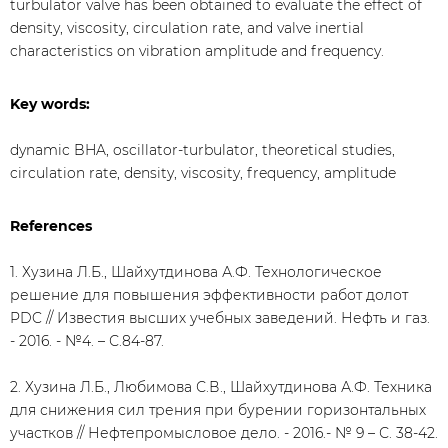
turbulator valve has been obtained to evaluate the effect of
density, viscosity, circulation rate, and valve inertial
characteristics on vibration amplitude and frequency.
Key words:
dynamic BHA, oscillator-turbulator, theoretical studies,
circulation rate, density, viscosity, frequency, amplitude
References
1. Хузина Л.Б., Шайхутдинова А.Ф. Технологическое
решение для повышения эффективности работ долот
PDC // Известия высших учебных заведений. Нефть и газ.
- 2016. - №4. – С.84-87.
2. Хузина Л.Б., Любимова С.В., Шайхутдинова А.Ф. Техника
для снижения сил трения при бурении горизонтальных
участков // Нефтепромысловое дело. - 2016.- № 9 – С. 38-42.