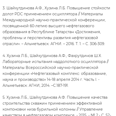
3. Шайхутдинова А.Ф., Хузина Л.Б. Повышение стойкости
долот PDC применением осциллятора // Материалы
Международной научно-практической конференции,
посвященной 60-летию высшего нефтегазового
образования в Республике Татарстан «Достижения,
проблемы и перспективы развития нефтегазовой
отрасли». – Альметьевск: АГНИ. – 2016. Т. 1. – С. 306-309.
4. Хузина Л.Б., Шайхутдинова А.Ф., Фахрутдинов Ш.Х.
Лабораторные испытания наддолотного осциллятора //
Материалы Всероссийской научно-практической
конференции «Нефтегазовый комплекс: образование,
наука и производство» 14-18 апреля 2014 г. Часть I. -
Альметьевск: АГНИ, 2014. –С.187-191.
5. Хузина Л.Б., Шайхутдинова А.Ф. Повышение качества
строительства скважин применением эффективной
компоновки низа бурильной колонны // Управление
качеством в нефтегазовом комплексе. - 2015. - № 2.- С. 52-