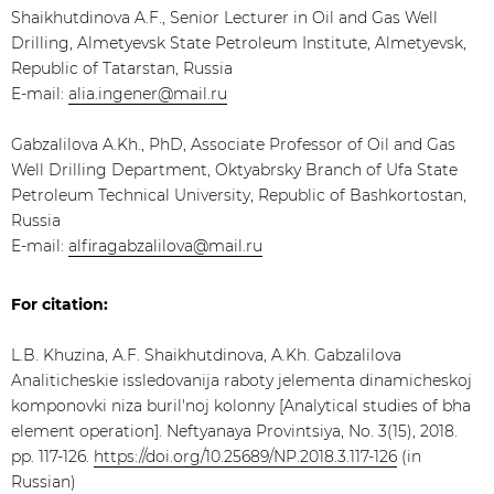
Shaikhutdinova A.F., Senior Lecturer in Oil and Gas Well
Drilling, Almetyevsk State Petroleum Institute, Almetyevsk,
Republic of Tatarstan, Russia
E-mail:
alia.ingener@mail.ru
​Gabzalilova A.Kh., PhD, Associate Professor of Oil and Gas
Well Drilling Department, Oktyabrsky Branch of Ufa State
Petroleum Technical University, Republic of Bashkortostan,
Russia
E-mail:
alfiragabzalilova@mail.ru
For citation:
L.B. Khuzina, A.F. Shaikhutdinova, A.Kh. Gabzalilova
Analiticheskie issledovanija raboty jelementa dinamicheskoj
komponovki niza buril'noj kolonny [Analytical studies of bha
element operation]. Neftyanaya Provintsiya, No. 3(15), 2018.
pp. 117-126.
https://doi.org/10.25689/NP.2018.3.117-126
(in
Russian)