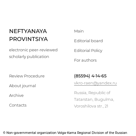
NEFTYANAYA
Main
PROVINTSIYA
Editorial board
electronic peer-reviewed
Editorial Policy
scholarly publication
For authors
(85594) 4-14-65
Review Procedure
vkro-raen@yandex.ru
About journal
Russia, Republic of
Archive
Tatarstan, Bugulma,
Contacts
Voroshilova str., 21
© Non-governmental organization Volga-Kama Regional Division of the Russian